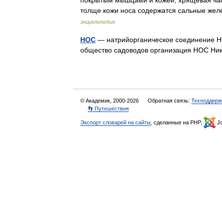
покрытым мышцами и кожей; хрящевая час
толще кожи носа содержатся сальные же
энциклопедия
НОС
— натрийорганическое соединение Н
общество садоводов организация НОС Ни
© Академик, 2000-2026
Обратная связь:
Техподдерж
👣 Путешествия
Экспорт словарей на сайты
, сделанные на PHP,
Jo