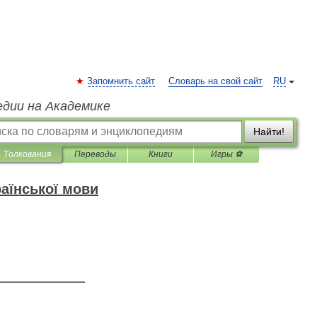
Запомнить сайт
Словарь на свой сайт
RU
едии на Академике
Найти!
Толкования
Переводы
Книги
Игры ⚽
аїнської мови
—————————