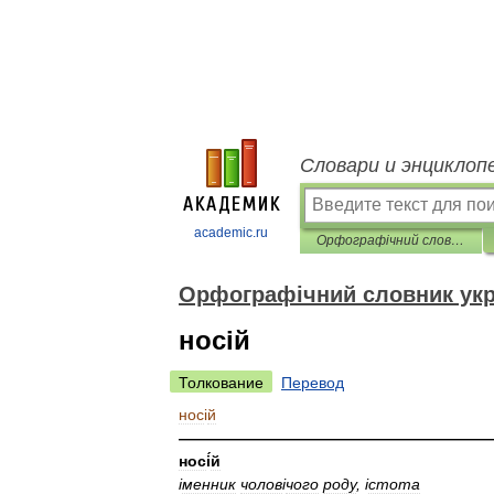
Словари и энциклоп
academic.ru
Орфографічний словник української мови
Орфографічний словник укр
носій
Толкование
Перевод
нос
і
й
————————————————————
нос
і
́й
і
менник
чолов
і
чого
роду
, і
стота