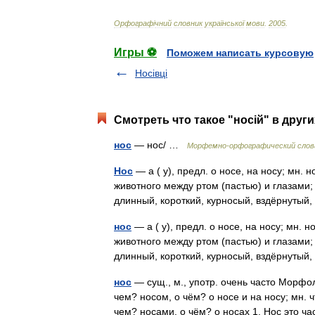
Орфограф
і
чний
словник
української
мови
.
2005
.
Игры ⚽
Поможем написать курсовую
Носівці
Смотреть что такое "носій" в друг
нос
— нос/ …
Морфемно-орфографический слов
Нос
— а ( у), предл. о носе, на носу; мн.
животного между ртом (пастью) и глазами;
длинный, короткий, курносый, вздёрнуты
нос
— а ( у), предл. о носе, на носу; мн.
животного между ртом (пастью) и глазами;
длинный, короткий, курносый, вздёрнуты
нос
— сущ., м., употр. очень часто Морфоло
чем? носом, о чём? о носе и на носу; мн. ч
чем? носами, о чём? о носах 1. Нос это 