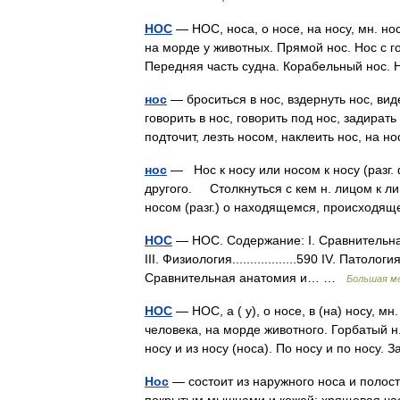
НОС
— НОС, носа, о носе, на носу, мн. но
на морде у животных. Прямой нос. Нос с го
Передняя часть судна. Корабельный нос.
нос
— броситься в нос, вздернуть нос, виде
говорить в нос, говорить под нос, задирать
подточит, лезть носом, наклеить нос, на
нос
— Нос к носу или носом к носу (разг. 
другого. Столкнуться с кем н. лицом к л
носом (разг.) о находящемся, происход
НОС
— НОС. Содержание: I. Сравнительная ан
III. Физиология..................590 IV. Патолог
Сравнительная анатомия и… …
Большая ме
НОС
— НОС, а ( у), о носе, в (на) носу, м
человека, на морде животного. Горбатый н
носу и из носу (носа). По носу и по носу.
Нос
— состоит из наружного носа и полос