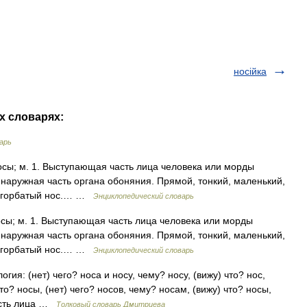
носійка
их словарях:
арь
 носы; м. 1. Выступающая часть лица человека или морды
 наружная часть органа обоняния. Прямой, тонкий, маленький,
й, горбатый нос.… …
Энциклопедический словарь
 носы; м. 1. Выступающая часть лица человека или морды
 наружная часть органа обоняния. Прямой, тонкий, маленький,
й, горбатый нос.… …
Энциклопедический словарь
гия: (нет) чего? носа и носу, чему? носу, (вижу) что? нос,
то? носы, (нет) чего? носов, чему? носам, (вижу) что? носы,
часть лица …
Толковый словарь Дмитриева