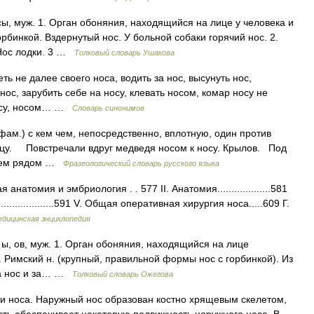
сы, муж. 1. Орган обоняния, находящийся на лице у человека и
рбинкой. Вздернутый нос. У больной собаки горячий нос. 2.
 Нос лодки. 3 …
Толковый словарь Ушакова
ть не далее своего носа, водить за нос, высунуть нос,
 нос, зарубить себе на носу, клевать носом, комар носу не
 носу, носом… …
Словарь синонимов
фам.) с кем чем, непосредственно, вплотную, один против
ицу. Повстречали вдруг медведя носом к носу. Крылов. Под
ящем рядом …
Фразеологический словарь русского языка
атомия и эмбриология . . 577 II. Анатомия...................581
ия...................591 V. Общая оперативная хирургия носа.....609 Г.
дицинская энциклопедия
н. ы, ов, муж. 1. Орган обоняния, находящийся на лице
. Римский н. (крупный, правильной формы нос с горбинкой). Из
 За нос и за… …
Толковый словарь Ожегова
ти носа. Наружный нос образован костно хрящевым скелетом,