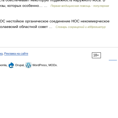
ть обеспечивает некоторую подвижность наружного носа. В
лезы, которых особенно… …
Первая медицинская помощь - популярная
ОС нестойкое органическое соединение НОС некоммерческое
колаевский областной совет …
Словарь сокращений и аббревиатур
ка
,
Реклама на сайте
18+
omla,
Drupal,
WordPress, MODx.